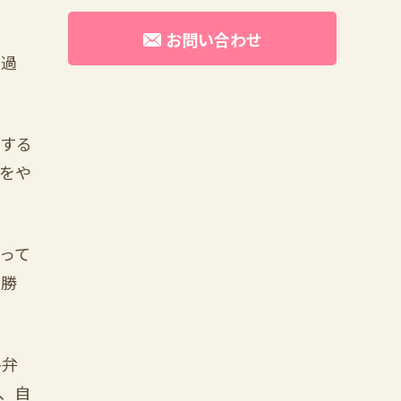
お問い合わせ
い過
求する
をや
って
を勝
ひ弁
、自