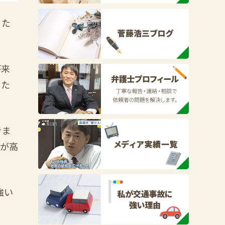
るた
が来
した
きま
性が高
強い