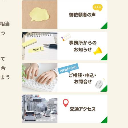
相当
思う
いて
場合
しまう