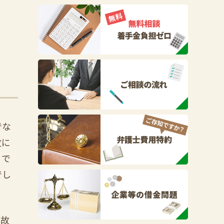
でな
故に
るで
でし
事故