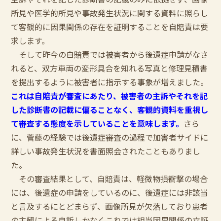
所見や医学的所見や事故発生状況に関する資料に照らし
て客観的に因果関係の存在を証明することを自賠責は要
求します。
そして昨今の自賠責では被害者から後遺症申請がなさ
れると、双方車両の変形具合を知れる写真と修理見積書
を提出するように被害者に指示する事象が増えました。
これは自賠責が審査にあたり、被害者の主訴やそれを記
した診断書の記載に偏ることなく、客観的資料を重視し
て審査する態度を示していることを意味します。
さら
に、菅藤の経験では後遺症審査の過程で加害者サイドに
詳しい事故発生状況を書面照会されたこともありまし
た。
その審査結果として、自賠責は、軽微物損衝撃の場合
には、後遺症の申請をしているのに、後遺症には非該当
と言及するにとどまらず、画像所見が欠落しており患者
の主観による自訴しかなくこれでは相当因果関係の立証