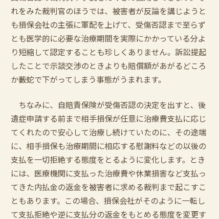
れをみた裁判官のほうでは、被害者が反論を講じようと
も損保会社の主張に軍配を上げて、受傷否認まで至らず
とも医学的に必要な治療期間を実際にかかっている分よ
り短縮して認定することも珍しくありません。訴訟提起
したことで示談交渉のときよりも賠償額があがるどころ
か藪蛇で下がってしまう事態がうまれます。
ちなみに、自賠責保険が受傷否認の決定を出すと、後
遺症申請する前まで相手損保が任意に治療費支払に応じ
てくれたので安心して治療し続けていたのに、その途端
に、相手損保も治療期間に相応する慰謝料などの以後の
支払を一切拒絶する態度をとるように変化します。とき
には、医療機関に支払った治療費や休業損害など支払っ
てきた内払金の返金を被害者に求める裁判まで起こすこ
ともあります。この場合、損保会社がそのように一転し
て支払拒絶や逆に支払分の返金をもとめる態度を変更す