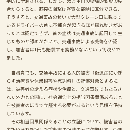
学的に予測される、しかも、双方車両の物理的変形の度
合からすると、追突の衝撃は軽微な部類に区分できる、
そうすると、交通事故のせいで大型クレーン車に載って
いるドライバーの首に不都合が起きるほど揺れ動きがあ
ったとは認定できず、首の症状は交通事故に起因して生
じたものと認めがたいと、交通事故による受傷を否認
し、加害者は1円も賠償する義務がないという判決がで
ました。
自賠責でも、交通事故による人的被害（後遺症にかぎ
らず治療費や休業損害や慰謝料）の補償対象とするに
は、被害者の訴える症状や治療と、交通事故でもたらさ
れた外力との間に、社会通念上の相当因果関係あること
を被害者のほうで立証する必要があるという見解を保持
しています。
その相当因果関係あることの立証について、被害者の
主訴やそれを記した診断書の記載のみに依拠せず、画像