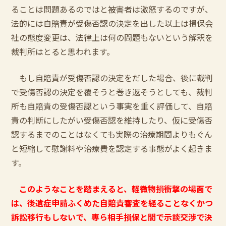
ることは問題あるのではと被害者は激怒するのですが、
法的には自賠責が受傷否認の決定を出した以上は損保会
社の態度変更は、法律上は何の問題もないという解釈を
裁判所はとると思われます。
もし自賠責が受傷否認の決定をだした場合、後に裁判
で受傷否認の決定を覆そうと巻き返そうとしても、裁判
所も自賠責の受傷否認という事実を重く評価して、自賠
責の判断にしたがい受傷否認を維持したり、仮に受傷否
認するまでのことはなくても実際の治療期間よりもぐん
と短縮して慰謝料や治療費を認定する事態がよく起きま
す。
このようなことを踏まえると、軽微物損衝撃の場面で
は、後遺症申請ふくめた自賠責審査を経ることなくかつ
訴訟移行もしないで、専ら相手損保と間で示談交渉で決