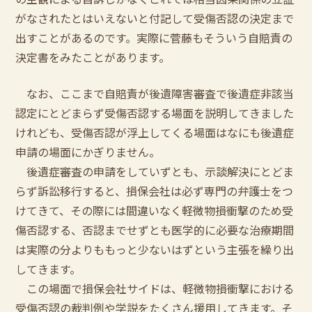
がなされたとはいえないと付記して受傷否認の決定まで
出すことがあるのです。実際に菅藤もそういう自賠責の
決定書をみたことがあります。
なお、ここまで自賠責が後遺障害審査で後遺症非該当
認定にとどまらず受傷否認する場面を説明してきました
けれども、受傷否認が浮上してくる場面はなにも後遺症
申請の場面にかぎりません。
後遺症審査の申請をしていずとも、示談解決にとどま
らず訴訟移行すると、損保会社は必ず専門の弁護士をつ
けてきて、その際には間違いなく軽微物損衝撃のため受
傷否認する、否認までせずとも医学的に必要な治療期間
は実際の分よりももっと少ないはずという主張を繰り出
してきます。
この場面で損保会社サイドは、軽微物損衝撃における
受傷否認の裁判例や学説をたくさん援用してきます。そ