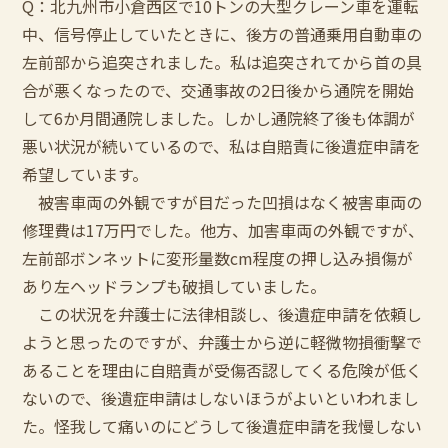
Q：北九州市小倉西区で10トンの大型クレーン車を運転
中、信号停止していたときに、後方の普通乗用自動車の
左前部から追突されました。私は追突されてから首の具
合が悪くなったので、交通事故の2日後から通院を開始
して6か月間通院しました。しかし通院終了後も体調が
悪い状況が続いているので、私は自賠責に後遺症申請を
希望しています。
被害車両の外観ですが目だった凹損はなく被害車両の
修理費は17万円でした。他方、加害車両の外観ですが、
左前部ボンネットに変形量数cm程度の押し込み損傷が
あり左ヘッドランプも破損していました。
この状況を弁護士に法律相談し、後遺症申請を依頼し
ようと思ったのですが、弁護士から逆に軽微物損衝撃で
あることを理由に自賠責が受傷否認してくる危険が低く
ないので、後遺症申請はしないほうがよいといわれまし
た。怪我して痛いのにどうして後遺症申請を我慢しない