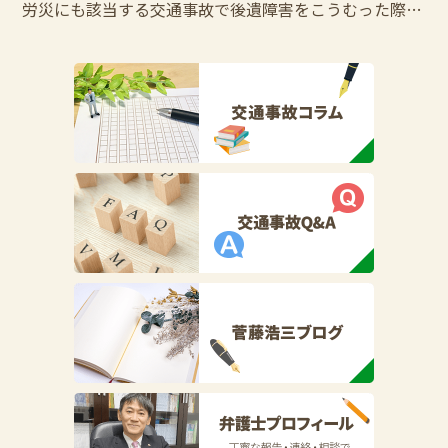
労災にも該当する交通事故で後遺障害をこうむった際の控除調整とは？