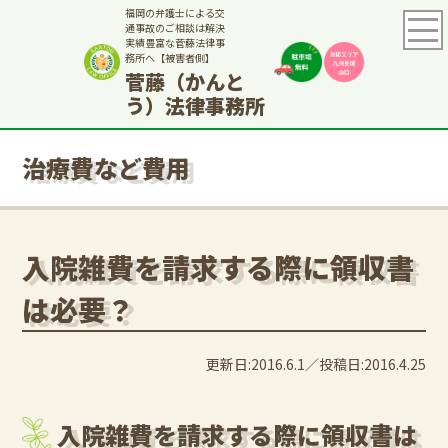
福岡の弁護士による交
通事故のご相談は解決
実績豊富な菅藤法律事
務所へ【被害者側】
菅藤（かんと
う）法律事務所
治療費など費用
入院雑費を請求する際に領収書
は必要？
更新日:2016.6.1
投稿日:2016.4.25
入院雑費を請求する際に領収書は