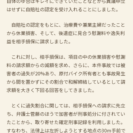
自体のゆ合はキレイにできていたことなどから異議申立
はせずに自賠社の認定を受け入れることにしました。
自賠社の認定をもとに、治療費や兼業主婦だったこと
から休業損害、そして、後遺症に見合う慰謝料や逸失利
益を相手損保に請求しました。
これに対し、相手損保は、項目の中の休業損害や慰謝
料の請求額からの減額を求め、さらに、本件事故では被
害者の過失が20%あり、原付バイク所有者とも事故発生
から間を置かずにその割合で和解締結しているとして請
求額を大きく下回る回答をしてきました。
とくに過失割合に関しては、相手損保への請求に先立
ち、弁護士菅藤のほうで加害者が刑事処分に付されてい
たことから、取り寄せた確定刑事記録を利用しました。
すなわち、法律上は左折しようとする地点の30m手前で