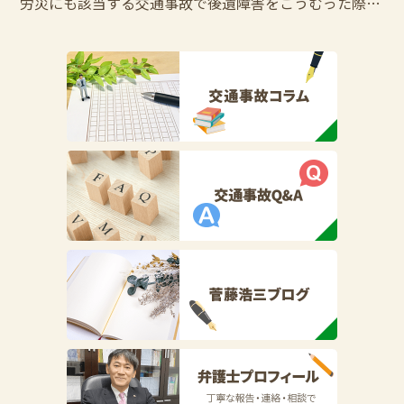
労災にも該当する交通事故で後遺障害をこうむった際の控除調整とは？