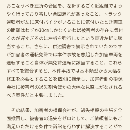
おこなうべき左折の合図を、左折するごく近距離でよう
やく行っており著しい合図遅れがあったこと、トラック
運転者が左に原付バイクがいることに気付いたとき両車
の距離はわずか30㎝しかなくいわば被害者の存在に気付
くのが遅すぎるのに左折を強行したという直近左折に該
当すること、さらに、供述調書で摘示されていたのです
が加害者の運転免許では本件事故を惹起した加害車両を
運転すること自体が無免許運転に該当すること、これら
すべてを総合すると、本件事故では基本類型から大幅な
修正を必要とすることを個別に摘示し、加害者側の損保
会社に被害者の過失割合ほかの大幅な見直しがなされる
べき案件だと主張しました。
その結果、加害者の損保会社が、過失相殺の主張を全
面撤回し、被害者の過失をゼロとして、ご依頼者にもご
満足いただける条件で訴訟を行わずに解決することがで