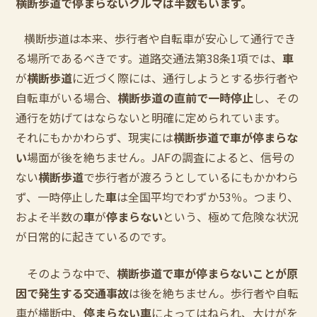
横断歩道で停まらないクルマは半数もいます。
横断歩道は本来、歩行者や自転車が安心して通行でき
る場所であるべきです。道路交通法第38条1項では、
車
が
横断歩道
に近づく際には、通行しようとする歩行者や
自転車がいる場合、
横断歩道の直前で一時停止
し、その
通行を妨げてはならないと明確に定められています。
それにもかかわらず、現実には
横断歩道で車が停まらな
い
場面が後を絶ちません。JAFの調査によると、信号の
ない
横断歩道
で歩行者が渡ろうとしているにもかかわら
ず、一時停止した
車
は全国平均でわずか53％。つまり、
およそ半数の
車
が
停まらない
という、極めて危険な状況
が日常的に起きているのです。
そのような中で、
横断歩道で車が停まらないことが原
因で発生する交通事故
は後を絶ちません。歩行者や自転
車が横断中、
停まらない車
によってはねられ、大けがを