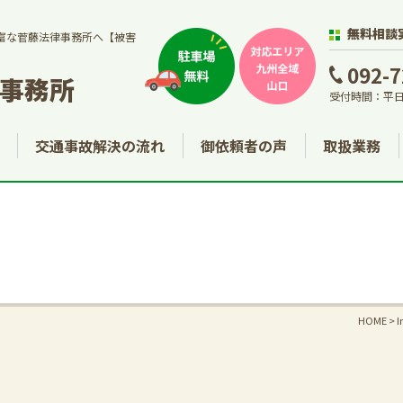
無料相談
富な菅藤法律事務所へ【被害
092-7
事務所
受付時間：平日
交通事故解決の流れ
御依頼者の声
取扱業務
HOME
>
I