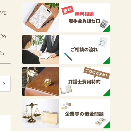
多忙
ご依
た。