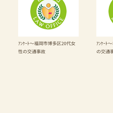
ｱﾝｹｰﾄ～福岡市博多区20代女
ｱﾝｹｰ
性の交通事故
の交通