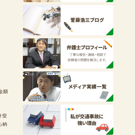
金額
き受
も納