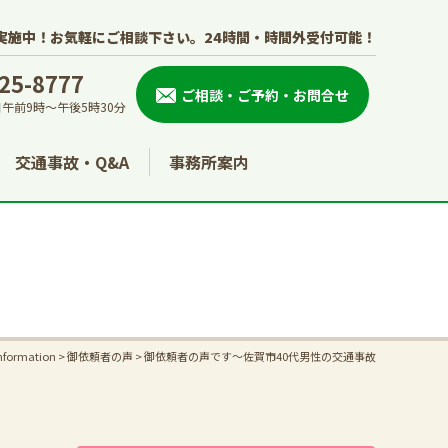
実施中！お気軽にご相談下さい。
24時間・時間外受付可能！
25-8777
ご相談・ご予約・お問合せ
午前9時～午後5時30分
交通事故・Q&A
事務所案内
nformation
>
御依頼者の声
>
御依頼者の声です～佐賀市40代男性の交通事故