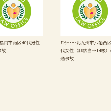
ﾄ～福岡市南区40代男性
ｱﾝｹｰﾄ～北九州市八幡西区
事故
代女性（非該当→14級）
通事故