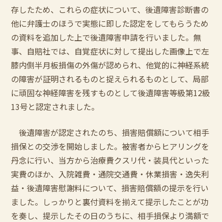
存したため、これらの症状について、後遺障害診断書の
他に弁護士のほうで実態に即した認定をしてもらうため
の資料を追加した上で後遺障害申請を行いました。無
事、自賠社では、自覚症状に対して提出した画像上で左
膝内側半月板損傷の外傷が認められ、他覚的に神経系統
の障害が証明されるものと捉えられるものとして、局部
に頑固な神経障害を残すものとして後遺障害等級第12級
13号と認定されました。
後遺障害が認定されたのち、損害賠償額について相手
損保との交渉を開始しました。被害者からヒアリングを
丹念に行い、当方から治療費クスリ代・装具代といった
実費のほか、入院雑費・通院交通費・休業損害・逸失利
益・後遺障害慰謝料について、損害賠償額の提示を行い
ました。しっかりと裏付資料を揃えて提示したことが功
を奏し、提示したその日のうちに、相手損保より満額で