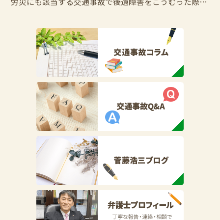
労災にも該当する交通事故で後遺障害をこうむった際の控除調整とは？