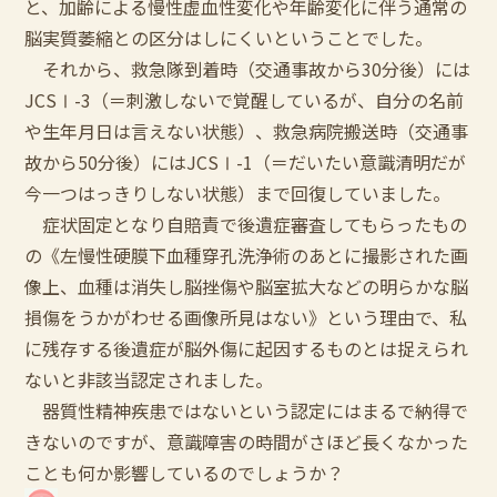
と、加齢による慢性虚血性変化や年齢変化に伴う通常の
脳実質萎縮との区分はしにくいということでした。
それから、救急隊到着時（交通事故から30分後）には
JCSⅠ-3（＝刺激しないで覚醒しているが、自分の名前
や生年月日は言えない状態）、救急病院搬送時（交通事
故から50分後）にはJCSⅠ-1（＝だいたい意識清明だが
今一つはっきりしない状態）まで回復していました。
症状固定となり自賠責で後遺症審査してもらったもの
の《左慢性硬膜下血種穿孔洗浄術のあとに撮影された画
像上、血種は消失し脳挫傷や脳室拡大などの明らかな脳
損傷をうかがわせる画像所見はない》という理由で、私
に残存する後遺症が脳外傷に起因するものとは捉えられ
ないと非該当認定されました。
器質性精神疾患ではないという認定にはまるで納得で
きないのですが、意識障害の時間がさほど長くなかった
ことも何か影響しているのでしょうか？