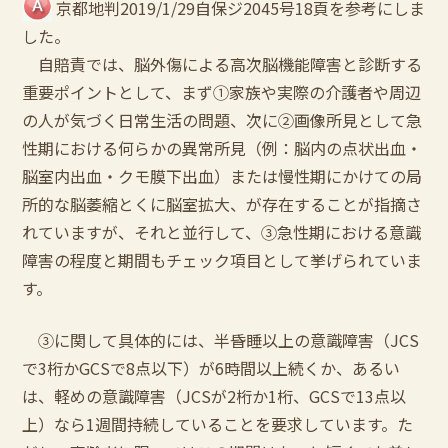
京都地判2019/1/29自保ジ2045号18頁を参考にしま
した。
自賠責では、脳外傷による高次脳機能障害と診断する
重要ポイントとして、まず①家族や実際の介護者や周辺
の人が気づく日常生活の問題、次に②画像所見として急
性期における何らかの異常所見（例：脳内の点状出血・
脳室内出血・クモ膜下出血）または慢性期にかけての局
所的な脳萎縮とくに脳室拡大、が存在することが指摘さ
れていますが、それと並行して、③急性期における意識
障害の程度と期間もチェック項目として挙げられていま
す。
③に関して具体的には、半昏睡以上の意識障害（JCS
で3桁かGCSで8点以下）が6時間以上続くか、あるい
は、軽めの意識障害（JCSが2桁か1桁、GCSで13点以
上）なら1週間持続していることを要求しています。た